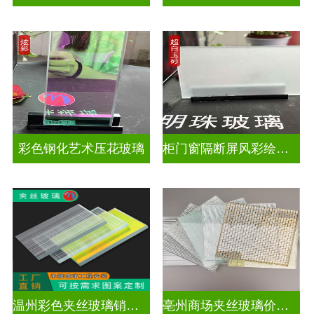
彩色钢化艺术压花玻璃
柜门窗隔断屏风彩绘压花玻璃
温州彩色夹丝玻璃销售处
亳州商场夹丝玻璃价钱是多少