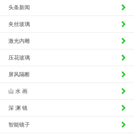
头条新闻
夹丝玻璃
激光内雕
压花玻璃
屏风隔断
山 水 画
深 渊 镜
智能镜子