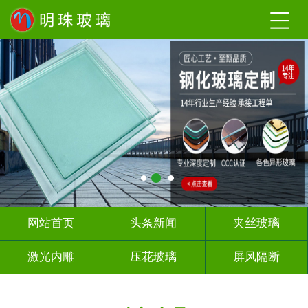
网站首页
头条新闻
夹丝玻璃
激光内雕
压花玻璃
屏风隔断
山 水 画
深 渊 镜
智能镜子