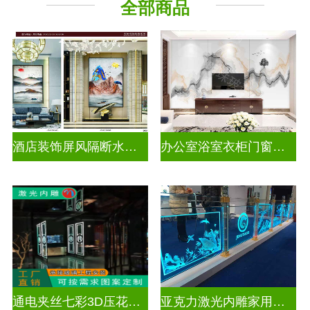
全部商品
酒店装饰屏风隔断水墨山水画玻璃
办公室浴室衣柜门窗户山水画玻璃
通电夹丝七彩3D压花激光内雕玻璃
亚克力激光内雕家用玄关隔断