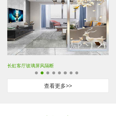
夹丝夹胶夹绢玻璃屏风
玄
查看更多>>