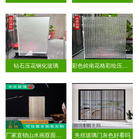
钻石压花钢化玻璃
彩色岭南花格彩绘压花玻璃
厂家直销山水画双面轻奢透光夹丝玻璃
夹丝玻璃门灰色好看吗