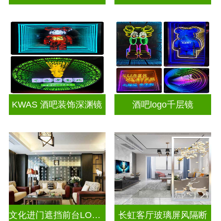
KWAS 酒吧装饰深渊镜
酒吧logo千层镜
文化进门遮挡前台LOGO电视玻璃背景墙
长虹客厅玻璃屏风隔断