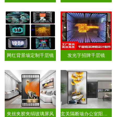
网红背景墙定制千层镜
发光字招牌千层镜
夹丝夹胶夹绢玻璃屏风
玄关隔断墙办公室阳台挡门山水画背景墙玻璃