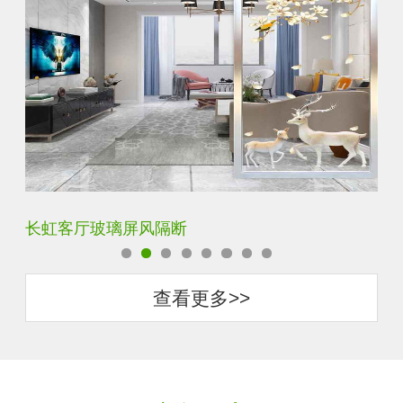
夹丝夹胶夹绢玻璃屏风
玄
查看更多>>