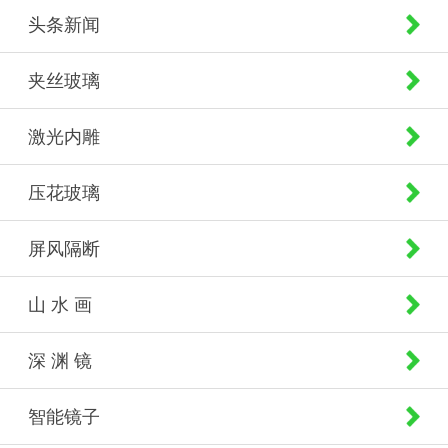
头条新闻
夹丝玻璃
激光内雕
压花玻璃
屏风隔断
山 水 画
深 渊 镜
智能镜子