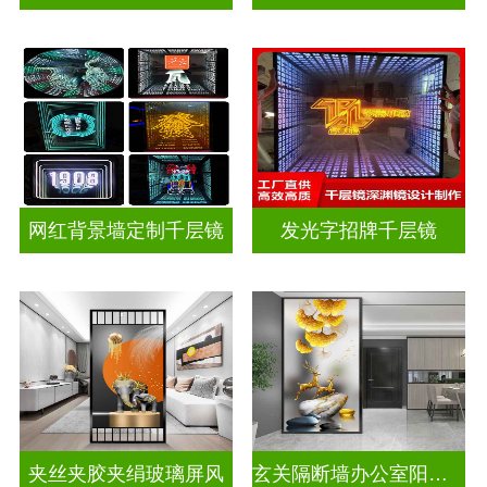
网红背景墙定制千层镜
发光字招牌千层镜
夹丝夹胶夹绢玻璃屏风
玄关隔断墙办公室阳台挡门山水画背景墙玻璃