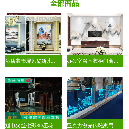
全部商品
酒店装饰屏风隔断水墨山水画玻璃
办公室浴室衣柜门窗户山水画玻璃
通电夹丝七彩3D压花激光内雕玻璃
亚克力激光内雕家用玄关隔断