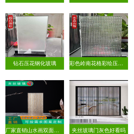
钻石压花钢化玻璃
彩色岭南花格彩绘压花玻璃
厂家直销山水画双面轻奢透光夹丝玻璃
夹丝玻璃门灰色好看吗