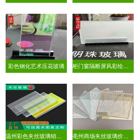
彩色钢化艺术压花玻璃
柜门窗隔断屏风彩绘压花玻璃
温州彩色夹丝玻璃销售处
亳州商场夹丝玻璃价钱是多少