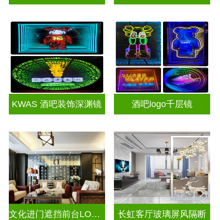
KWAS 酒吧装饰深渊镜
酒吧logo千层镜
文化进门遮挡前台LOGO电视玻璃背景墙
长虹客厅玻璃屏风隔断