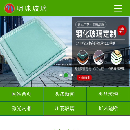
网站首页
头条新闻
夹丝玻璃
激光内雕
压花玻璃
屏风隔断
山 水 画
深 渊 镜
智能镜子