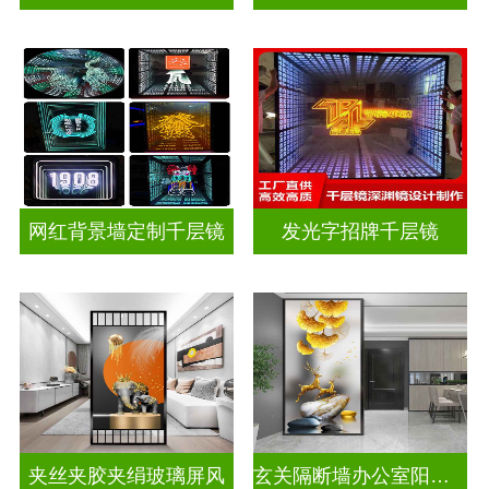
网红背景墙定制千层镜
发光字招牌千层镜
夹丝夹胶夹绢玻璃屏风
玄关隔断墙办公室阳台挡门山水画背景墙玻璃