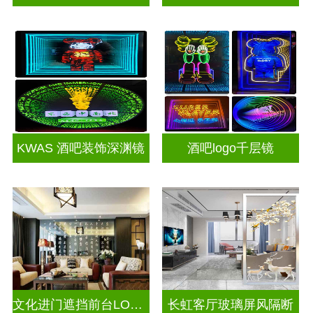
KWAS 酒吧装饰深渊镜
酒吧logo千层镜
文化进门遮挡前台LOGO电视玻璃背景墙
长虹客厅玻璃屏风隔断