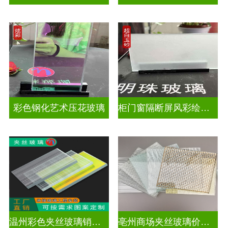
彩色钢化艺术压花玻璃
柜门窗隔断屏风彩绘压花玻璃
温州彩色夹丝玻璃销售处
亳州商场夹丝玻璃价钱是多少