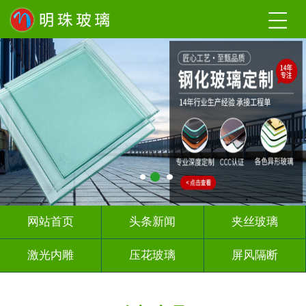
网站首页
头条新闻
夹丝玻璃
激光内雕
压花玻璃
屏风隔断
山 水 画
深 渊 镜
智能镜子