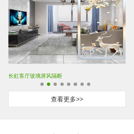
夹丝夹胶夹绢玻璃屏风
玄
查看更多>>