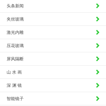
头条新闻
夹丝玻璃
激光内雕
压花玻璃
屏风隔断
山 水 画
深 渊 镜
智能镜子