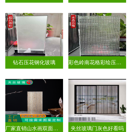
钻石压花钢化玻璃
彩色岭南花格彩绘压花玻璃
厂家直销山水画双面轻奢透光夹丝玻璃
夹丝玻璃门灰色好看吗