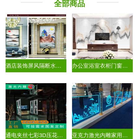
全部商品
酒店装饰屏风隔断水墨山水画玻璃
办公室浴室衣柜门窗户山水画玻璃
通电夹丝七彩3D压花激光内雕玻璃
亚克力激光内雕家用玄关隔断