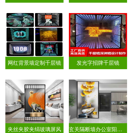
网红背景墙定制千层镜
发光字招牌千层镜
夹丝夹胶夹绢玻璃屏风
玄关隔断墙办公室阳台挡门山水画背景墙玻璃