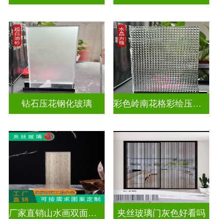
钻石压花钢化玻璃
彩色岭南花格彩绘压花玻璃
厂家直销山水画双面轻奢透光夹丝玻璃
夹丝玻璃门灰色好看吗