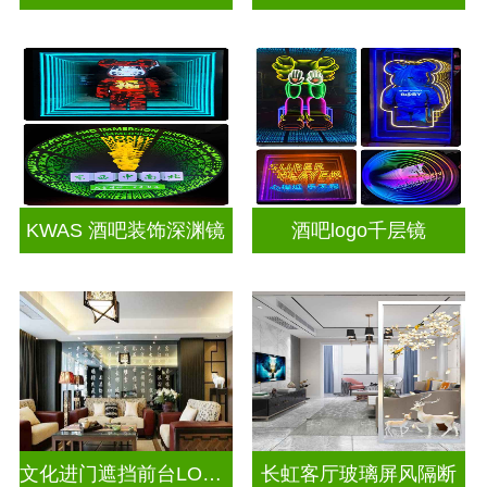
KWAS 酒吧装饰深渊镜
酒吧logo千层镜
文化进门遮挡前台LOGO电视玻璃背景墙
长虹客厅玻璃屏风隔断