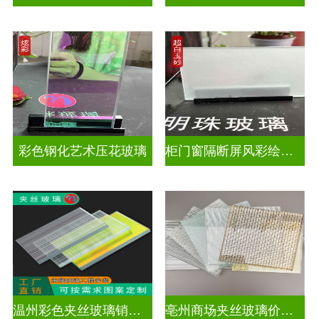
彩色钢化艺术压花玻璃
柜门窗隔断屏风彩绘压花玻璃
温州彩色夹丝玻璃销售处
亳州商场夹丝玻璃价钱是多少