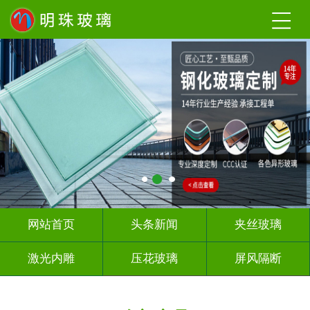
网站首页
头条新闻
夹丝玻璃
激光内雕
压花玻璃
屏风隔断
山 水 画
深 渊 镜
智能镜子