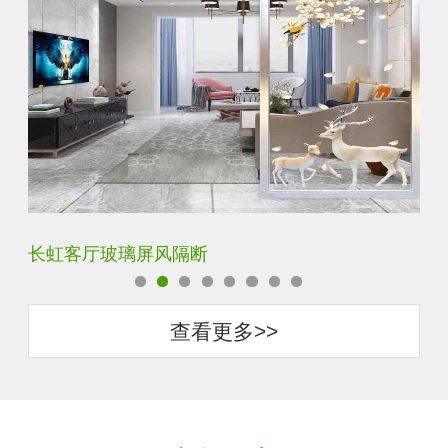
夹丝夹胶夹绢玻璃屏风
玄
查看更多>>