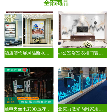
全部商品
酒店装饰屏风隔断水墨山水画玻璃
办公室浴室衣柜门窗户山水画玻璃
通电夹丝七彩3D压花激光内雕玻璃
亚克力激光内雕家用玄关隔断