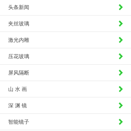
头条新闻
夹丝玻璃
激光内雕
压花玻璃
屏风隔断
山 水 画
深 渊 镜
智能镜子