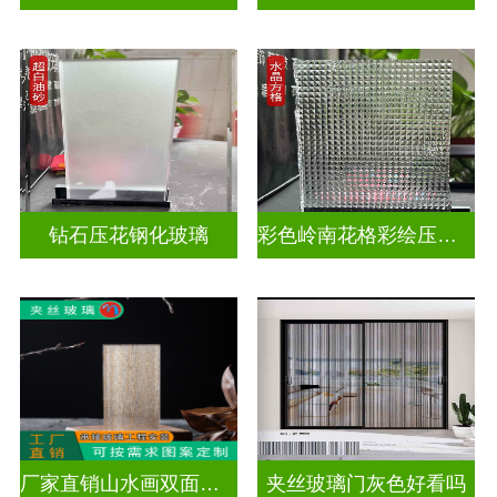
钻石压花钢化玻璃
彩色岭南花格彩绘压花玻璃
厂家直销山水画双面轻奢透光夹丝玻璃
夹丝玻璃门灰色好看吗