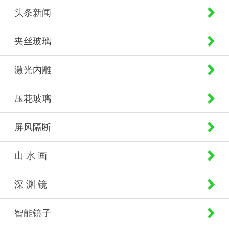
头条新闻
夹丝玻璃
激光内雕
压花玻璃
屏风隔断
山 水 画
深 渊 镜
智能镜子