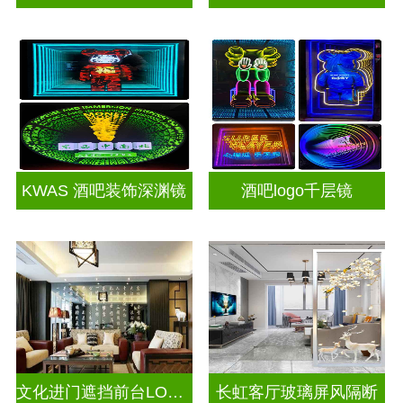
KWAS 酒吧装饰深渊镜
酒吧logo千层镜
文化进门遮挡前台LOGO电视玻璃背景墙
长虹客厅玻璃屏风隔断