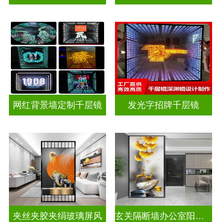
网红背景墙定制千层镜
发光字招牌千层镜
夹丝夹胶夹绢玻璃屏风
玄关隔断墙办公室阳台挡门山水画背景墙玻璃