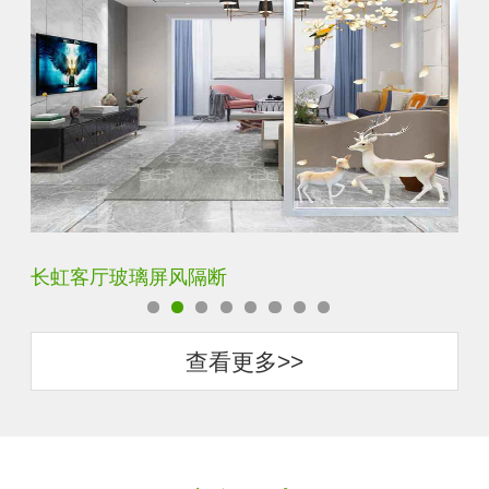
夹丝夹胶夹绢玻璃屏风
玄
查看更多>>