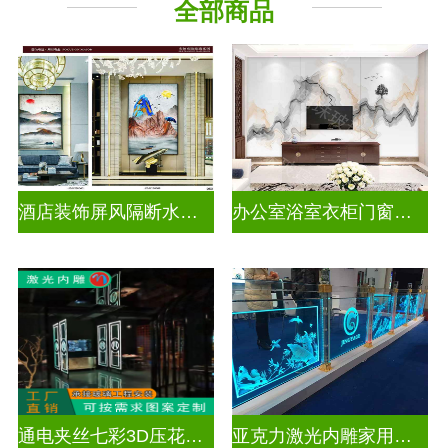
全部商品
酒店装饰屏风隔断水墨山水画玻璃
办公室浴室衣柜门窗户山水画玻璃
通电夹丝七彩3D压花激光内雕玻璃
亚克力激光内雕家用玄关隔断