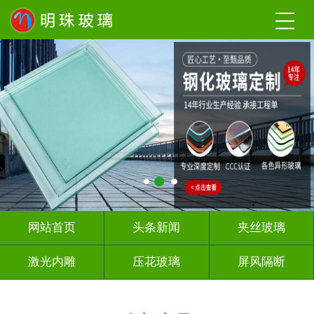
网站首页
头条新闻
夹丝玻璃
激光内雕
压花玻璃
屏风隔断
山 水 画
深 渊 镜
智能镜子