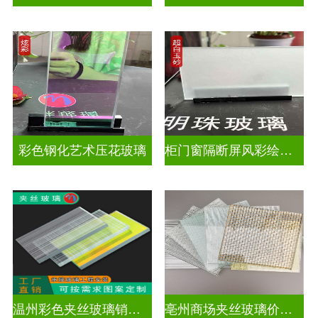
彩色钢化艺术压花玻璃
柜门窗隔断屏风彩绘压花玻璃
温州彩色夹丝玻璃销售处
亳州商场夹丝玻璃价钱是多少