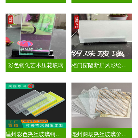
彩色钢化艺术压花玻璃
柜门窗隔断屏风彩绘压花玻璃
温州彩色夹丝玻璃销售处
亳州商场夹丝玻璃价钱是多少