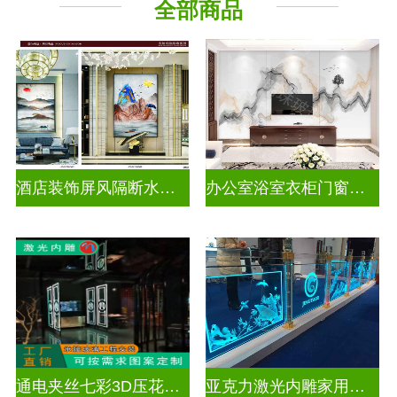
全部商品
酒店装饰屏风隔断水墨山水画玻璃
办公室浴室衣柜门窗户山水画玻璃
通电夹丝七彩3D压花激光内雕玻璃
亚克力激光内雕家用玄关隔断