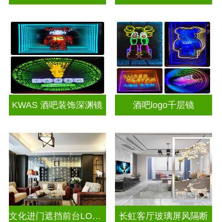
KWAS 酒吧装饰深渊镜
酒吧logo千层镜
文化进门遮挡前台LOGO电视玻璃背景墙
长虹客厅玻璃屏风隔断