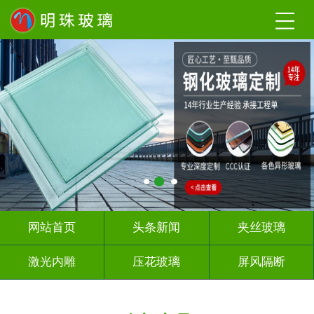
网站首页
头条新闻
夹丝玻璃
激光内雕
压花玻璃
屏风隔断
山 水 画
深 渊 镜
智能镜子