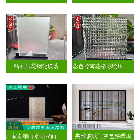
钻石压花钢化玻璃
彩色岭南花格彩绘压花玻璃
厂家直销山水画双面轻奢透光夹丝玻璃
夹丝玻璃门灰色好看吗