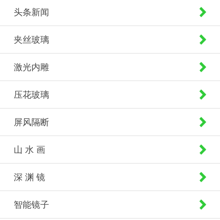
头条新闻
夹丝玻璃
激光内雕
压花玻璃
屏风隔断
山 水 画
深 渊 镜
智能镜子