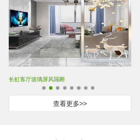
夹丝夹胶夹绢玻璃屏风
玄
查看更多>>