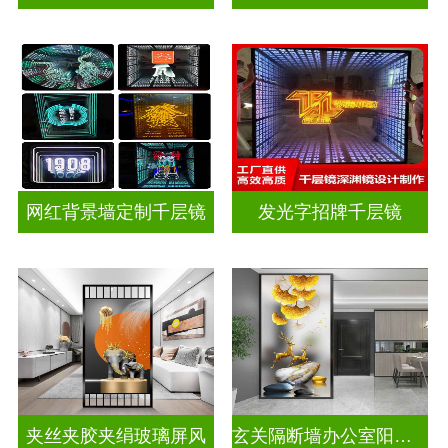
网红背景墙定制千层镜
发光字招牌千层镜
夹丝夹胶夹绢玻璃屏风
玄关隔断墙办公室阳台挡门山水画背景墙玻璃