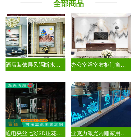
全部商品
酒店装饰屏风隔断水墨山水画玻璃
办公室浴室衣柜门窗户山水画玻璃
通电夹丝七彩3D压花激光内雕玻璃
亚克力激光内雕家用玄关隔断