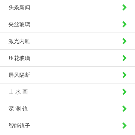
头条新闻
夹丝玻璃
激光内雕
压花玻璃
屏风隔断
山 水 画
深 渊 镜
智能镜子