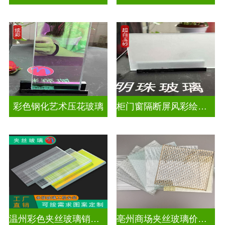
彩色钢化艺术压花玻璃
柜门窗隔断屏风彩绘压花玻璃
温州彩色夹丝玻璃销售处
亳州商场夹丝玻璃价钱是多少