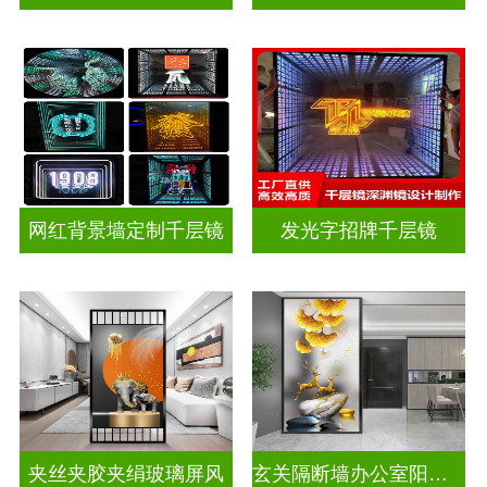
网红背景墙定制千层镜
发光字招牌千层镜
夹丝夹胶夹绢玻璃屏风
玄关隔断墙办公室阳台挡门山水画背景墙玻璃