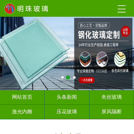
网站首页
头条新闻
夹丝玻璃
激光内雕
压花玻璃
屏风隔断
山 水 画
深 渊 镜
智能镜子