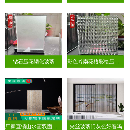
钻石压花钢化玻璃
彩色岭南花格彩绘压花玻璃
厂家直销山水画双面轻奢透光夹丝玻璃
夹丝玻璃门灰色好看吗