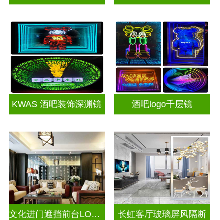
KWAS 酒吧装饰深渊镜
酒吧logo千层镜
文化进门遮挡前台LOGO电视玻璃背景墙
长虹客厅玻璃屏风隔断