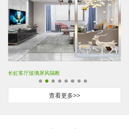
夹丝夹胶夹绢玻璃屏风
玄
查看更多>>