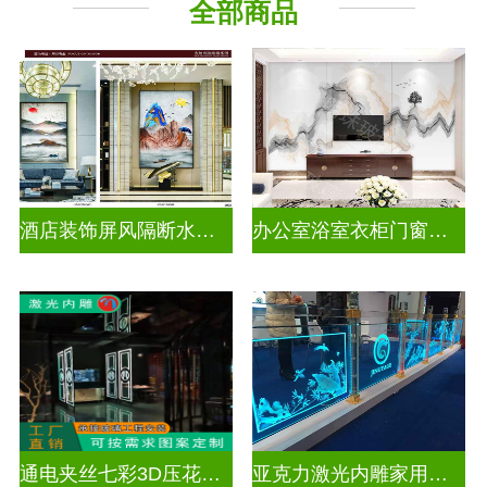
全部商品
酒店装饰屏风隔断水墨山水画玻璃
办公室浴室衣柜门窗户山水画玻璃
通电夹丝七彩3D压花激光内雕玻璃
亚克力激光内雕家用玄关隔断