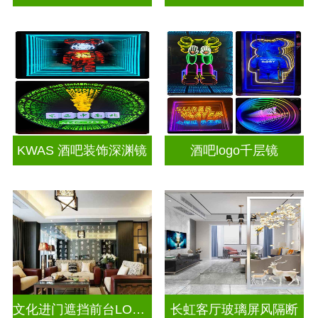
KWAS 酒吧装饰深渊镜
酒吧logo千层镜
文化进门遮挡前台LOGO电视玻璃背景墙
长虹客厅玻璃屏风隔断