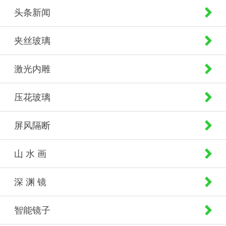
头条新闻
夹丝玻璃
激光内雕
压花玻璃
屏风隔断
山 水 画
深 渊 镜
智能镜子