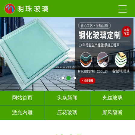
网站首页
头条新闻
夹丝玻璃
激光内雕
压花玻璃
屏风隔断
山 水 画
深 渊 镜
智能镜子