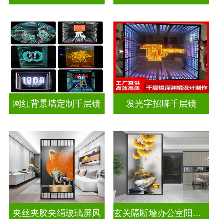
网红背景墙定制千层镜
发光字招牌千层镜
夹丝夹胶夹绢玻璃屏风
玄关隔断墙办公室阳台挡门山水画背景墙玻璃