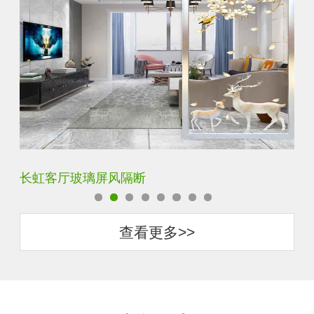
夹丝夹胶夹绢玻璃屏风
玄
查看更多>>