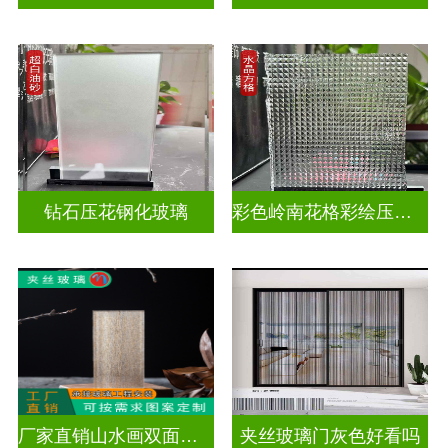
钻石压花钢化玻璃
彩色岭南花格彩绘压花玻璃
厂家直销山水画双面轻奢透光夹丝玻璃
夹丝玻璃门灰色好看吗