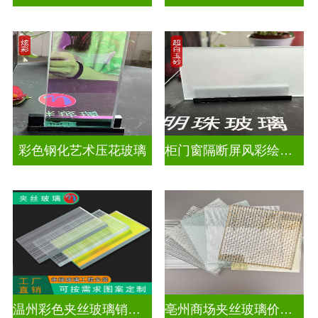
彩色钢化艺术压花玻璃
柜门窗隔断屏风彩绘压花玻璃
温州彩色夹丝玻璃销售处
亳州商场夹丝玻璃价钱是多少