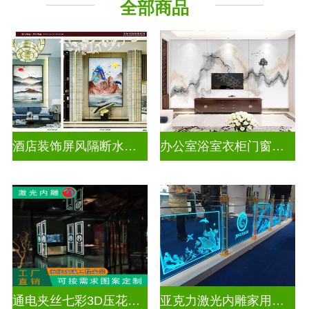
全部商品
酒店装饰屏风隔断水墨山水画玻璃
办公室浴室衣柜门窗户山水画玻璃
通电夹丝七彩3D压花激光内雕玻璃
亚克力激光内雕家用玄关隔断