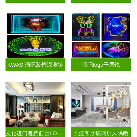
KWAS 酒吧装饰深渊镜
酒吧logo千层镜
文化进门遮挡前台LOGO电视玻璃背景墙
长虹客厅玻璃屏风隔断