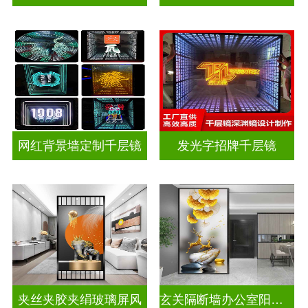
网红背景墙定制千层镜
发光字招牌千层镜
夹丝夹胶夹绢玻璃屏风
玄关隔断墙办公室阳台挡门山水画背景墙玻璃