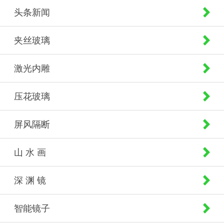
头条新闻
夹丝玻璃
激光内雕
压花玻璃
屏风隔断
山 水 画
深 渊 镜
智能镜子