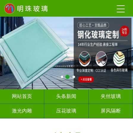
网站首页
头条新闻
夹丝玻璃
激光内雕
压花玻璃
屏风隔断
山 水 画
深 渊 镜
智能镜子