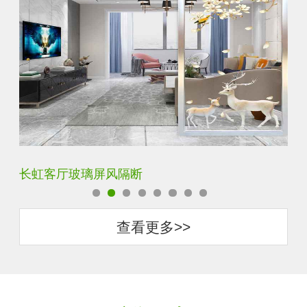
夹丝夹胶夹绢玻璃屏风
玄
查看更多>>