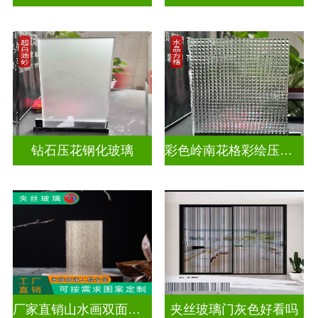
钻石压花钢化玻璃
彩色岭南花格彩绘压花玻璃
厂家直销山水画双面轻奢透光夹丝玻璃
夹丝玻璃门灰色好看吗