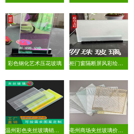
彩色钢化艺术压花玻璃
柜门窗隔断屏风彩绘压花玻璃
温州彩色夹丝玻璃销售处
亳州商场夹丝玻璃价钱是多少