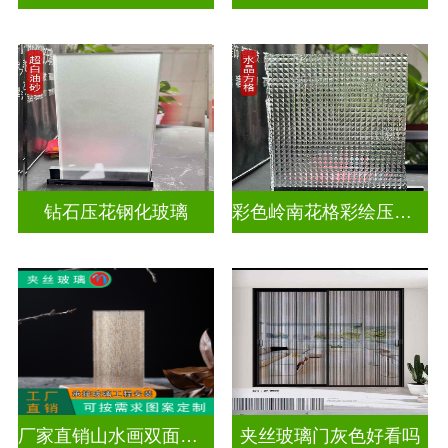
钻石压花钢化玻璃
彩色岭南花格彩绘压花玻璃
厂家直销山水画双面轻奢透光夹丝玻璃
夹丝玻璃门灰色好看吗