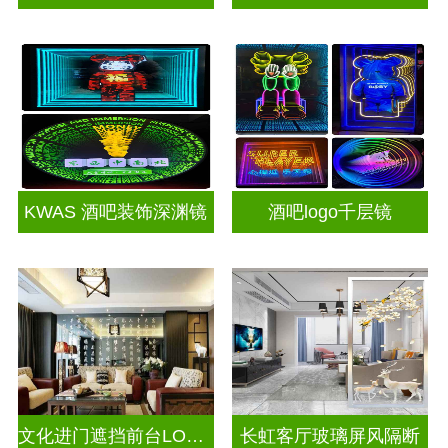
KWAS 酒吧装饰深渊镜
酒吧logo千层镜
文化进门遮挡前台LOGO电视玻璃背景墙
长虹客厅玻璃屏风隔断