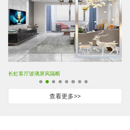
夹丝夹胶夹绢玻璃屏风
玄
查看更多>>