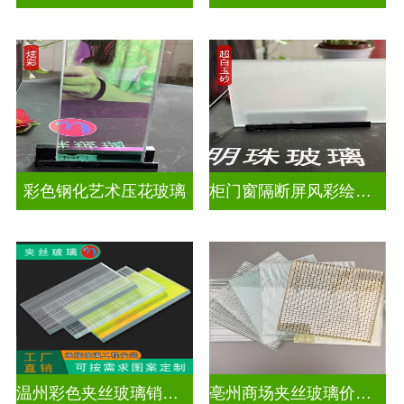
彩色钢化艺术压花玻璃
柜门窗隔断屏风彩绘压花玻璃
温州彩色夹丝玻璃销售处
亳州商场夹丝玻璃价钱是多少