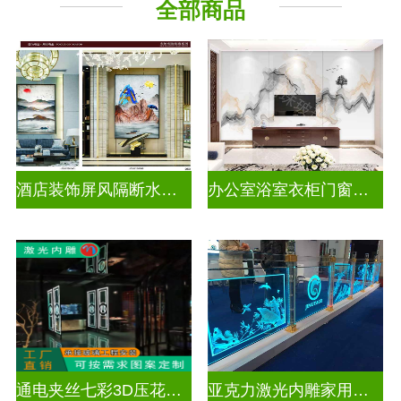
全部商品
酒店装饰屏风隔断水墨山水画玻璃
办公室浴室衣柜门窗户山水画玻璃
通电夹丝七彩3D压花激光内雕玻璃
亚克力激光内雕家用玄关隔断