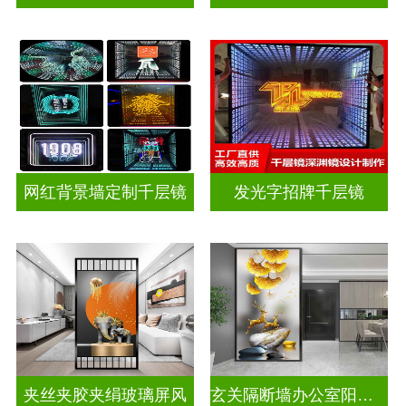
网红背景墙定制千层镜
发光字招牌千层镜
夹丝夹胶夹绢玻璃屏风
玄关隔断墙办公室阳台挡门山水画背景墙玻璃