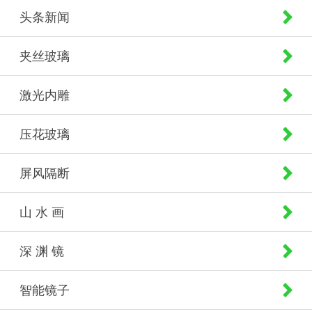
头条新闻
夹丝玻璃
激光内雕
压花玻璃
屏风隔断
山 水 画
深 渊 镜
智能镜子