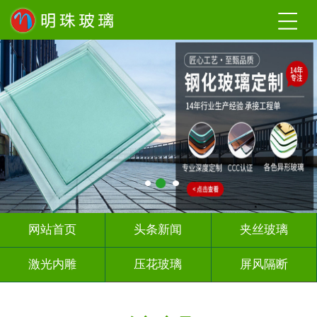
网站首页
头条新闻
夹丝玻璃
激光内雕
压花玻璃
屏风隔断
山 水 画
深 渊 镜
智能镜子