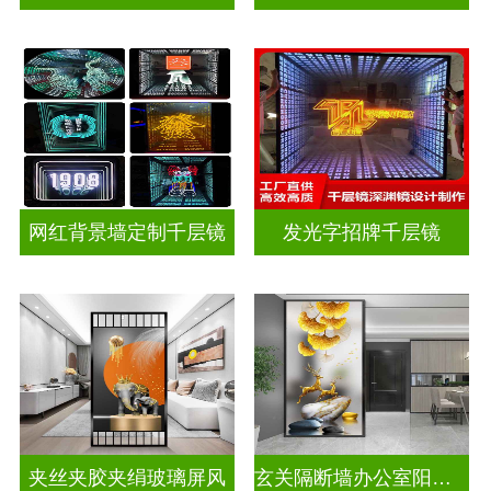
网红背景墙定制千层镜
发光字招牌千层镜
夹丝夹胶夹绢玻璃屏风
玄关隔断墙办公室阳台挡门山水画背景墙玻璃