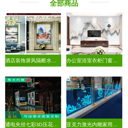
全部商品
酒店装饰屏风隔断水墨山水画玻璃
办公室浴室衣柜门窗户山水画玻璃
通电夹丝七彩3D压花激光内雕玻璃
亚克力激光内雕家用玄关隔断