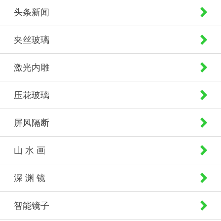
头条新闻
夹丝玻璃
激光内雕
压花玻璃
屏风隔断
山 水 画
深 渊 镜
智能镜子