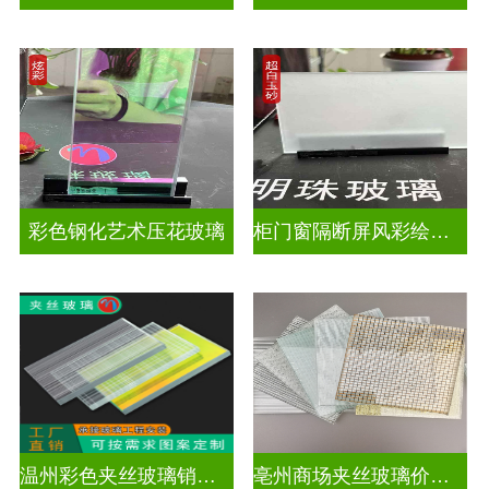
彩色钢化艺术压花玻璃
柜门窗隔断屏风彩绘压花玻璃
温州彩色夹丝玻璃销售处
亳州商场夹丝玻璃价钱是多少