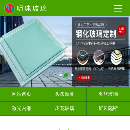
网站首页
头条新闻
夹丝玻璃
激光内雕
压花玻璃
屏风隔断
山 水 画
深 渊 镜
智能镜子