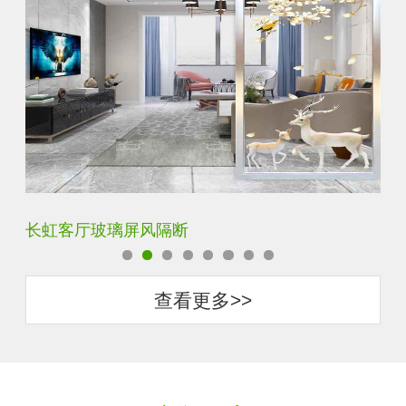
夹丝夹胶夹绢玻璃屏风
玄
查看更多>>