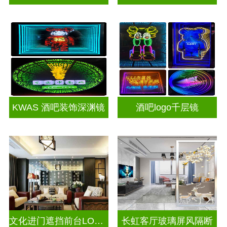
KWAS 酒吧装饰深渊镜
酒吧logo千层镜
文化进门遮挡前台LOGO电视玻璃背景墙
长虹客厅玻璃屏风隔断