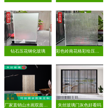
钻石压花钢化玻璃
彩色岭南花格彩绘压花玻璃
厂家直销山水画双面轻奢透光夹丝玻璃
夹丝玻璃门灰色好看吗